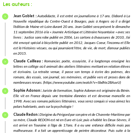
Les auteurs :
Jean Goblet :
Autodidacte, il est entré en journalisme à 17 ans. D’abord à La
Nouvelle république du Centre-Ouest à Bourges, puis à Angers où il a dirigé
l’édition de Maine-et-Loire durant 20 ans. Jean Goblet sera présent le dimanche
11 septembre 2016 à la « Journée Artistique et Littéraire Noyantaise » avec ses
livres :
Justice sans robe
publié en 2006,
Les cartons à chaussures
de 2010,
J’ai
été envoyé spécial à bicyclette
publié en 2012,
Jacques Coeur, l’inconnu
et
Elle
est là Histoires vécues, ou qui pourraient l'être, de vie, de mort, d’amour
publiés
en 2015.
Claude Cailleau :
R
omancier, poète, essayiste, il a longtemps enseigné les
lettres en collège où il animait des ateliers littéraires mettant en relation élèves
et écrivains. La retraite venue, il passe son temps à écrire des poèmes, des
romans, des essais, son journal, ses mémoires, et publie vers et proses dans de
nombreuses revues. (
https://www.youtube.com/watch?v=SbdNe2BAuvU
)
Sophie Adonon :
Juriste de formation, Sophie Adonon est originaire du Bénin.
Elle vit en France depuis une trentaine d’années et est devenue mancelle en
1998. Avec ses romans policiers littéraires, vous serez conquis si vous aimez les
polars haletants, axés sur la psychologie !
Claude Redon :
D’origine du Périgord par son père et de Charente-Maritime par
sa mère, Claude REDON est né en Eure-et-Loir, puis a habité les Deux-Sèvres, il
est arrivé en Touraine à l’âge de 17ans. Il a eu une enfance difficile mais pas
malheureuse. Il a fait un apprentissage de peintre décorateur. Puis suite à la