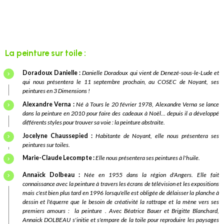
La peinture sur toile :
Doradoux Danielle :
Danielle Doradoux qui vient de Denezé-sous-le-Lude et
qui nous présentera le 11 septembre prochain, au COSEC de Noyant, ses
peintures en 3 Dimensions !
Alexandre Verna :
Né à Tours le 20 février 1978, Alexandre Verna se lance
dans la peinture en 2010 pour faire des cadeaux à Noël… depuis il a développé
différents styles pour trouver sa voie : la peinture abstraite.
Jocelyne Chaussepied :
Habitante de Noyant, elle nous présentera ses
peintures sur toiles.
Marie-Claude Lecompte :
Elle nous présentera ses peintures à l'huile.
Annaïck Dolbeau :
N
ée en 1955 dans la région d'Angers. Elle fait
connaissance avec la peinture à travers les écrans de télévision et les expositions
mais c'est bien plus tard en 1996 lorsqu'elle est obligée de délaisser la planche à
dessin et l'équerre que le besoin de créativité la rattrape et la mène vers ses
premiers amours : la peinture . Avec Béatrice Bauer et Brigitte Blanchard,
Annaick DOLBEAU s'initie et s'empare de la toile pour reproduire les paysages