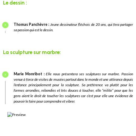
Le dessin :
Thomas Panchèvre :
Jeune dessinateur fléchois de 20 ans, qui fera partager
sa passion qui est le dessin.
La sculpture sur marbre:
Marie Monribot :
Elle nous
présentera ses sculptures sur marbre. Passion
venue à force de visites de musées partout dans le monde et une attirance depuis
l’enfance principalement pour la sculpture.
Sa préférence va plutôt pour les
formes arrondies, rebondies et très douces à toucher, elle “milite” pour que les
gens aient le droit de toucher les sculptures car c’est pour elle une évidence de
pouvoir le faire pour comprendre et vibrer.