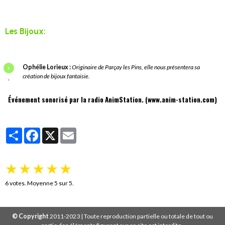
Les Bijoux:
Ophélie Lorieux :
Originaire de Parçay les Pins, elle nous présentera sa
création de bijoux fantaisie.
Événement sonorisé par la radio AnimStation. (
www.anim-station.com
)
Partager
Facebook
X
Email
★
★
★
★
★
6
votes. Moyenne
5
sur 5.
© Copyright
2011-2023 | Toute reproduction partielle ou totale de tout ou