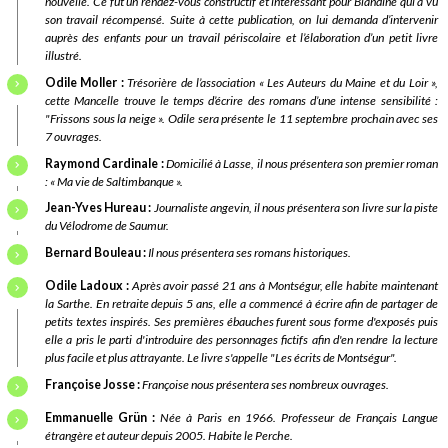
nouvelle. Ce fut un rendez-vous constructif et intéressant pour Blandine qui a vu
son travail récompensé. Suite à cette publication, on lui demanda d’intervenir
auprès des enfants pour un travail périscolaire et l’élaboration d’un petit livre
illustré.
Odile Moller :
T
résorière de l’association « Les Auteurs du Maine et du Loir »,
cette Mancelle trouve le temps d’écrire des romans d’une intense sensibilité :
"Frissons sous la neige ». Odile sera présente le 11 septembre prochain avec ses
7 ouvrages.
Raymond Cardinale :
Do
micilié à Lasse, il nous présentera son premier roman
: « Ma vie de Saltimbanque ».
Jean-Yves Hureau :
J
ournaliste angevin, il nous présentera son livre sur la piste
du Vélodrome de Saumur.
Bernard Bouleau :
Il nous présentera ses romans historiques.
Odile Ladoux :
Après avoir passé 21 ans à Montségur, elle habite maintenant
la Sarthe. En retraite depuis 5 ans, elle a commencé à écrire afin de partager de
petits textes inspirés. Ses premières ébauches furent sous forme d'exposés puis
elle a pris le parti d'introduire des personnages fictifs afin d'en rendre la lecture
plus facile et plus attrayante. Le livre s'appelle "Les écrits de Montségur".
Françoise Josse :
Françoise nous présentera ses nombreux ouvrages.
Emmanuelle Grün :
Née à Paris en 1966. Professeur de Français Langue
étrangère et auteur depuis 2005. Habite le Perche.