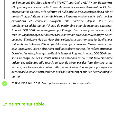
qui l'entourent. Ensuite , elle rejoint YNAYAT puis Claire ALARY aux Beaux-Arts
d'Angers auprès desquels elle trouve de nouvelles sources d'inspiration. Et c'est
en adoptant le couteau et la peinture à l'huile qu'elle crée un espace bien à elle et
aujourd'hui parfaitement identifiable entre l'impressionnisme et le réalisme. Les
expositions et concours auxquels elle participe depuis 2007 en
témoignent.Séduite par la richesse du patrimoine et la diversité des paysages,
Annaick DOLBEAU se laisse guider par l'image d'un instant pour coucher sur la
toile les vagabondages de son âme face aux trésors qu'elle découvre au gré de ses
ballades . Elle donne vie à un vieux chêne étendu sur un chemin de forêt, elle nous
fait sentir la chaleur de l'été au pied des champs de lavande. On découvre le Loir
sous un nouveau jour en observant au fil des saisons sur l'eau les reflets du pont de
Durtal ou les nénuphars qui arrêtent le temps à Prignes. Annaick DOLBEAU sait
saisir la magie de ces instants riches en émotions et nous fait traverser avec
ardeur ses tableaux. Elle réussit ce tour de force par des jeux d'ombre et de
lumière, les touches de couleur; elle parvient alors à nous faire partager ces
décors face auxquels nous sommes assis paisiblement et que l'on ne voudrait plus
quitter.
Marie-Noëlle Bodin :
Nous
présentera ses peintures sur toiles.
La peinture sur sable :