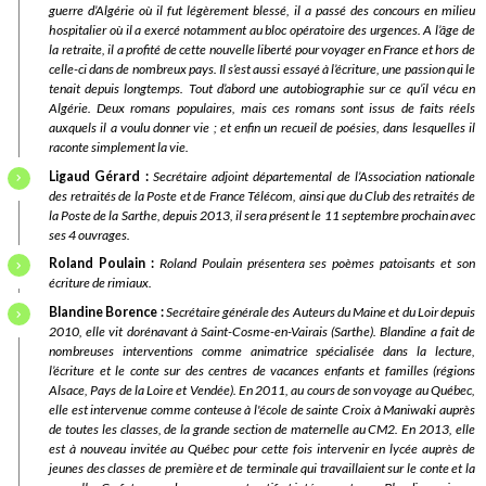
guerre d’Algérie où il fut légèrement blessé, il a passé des concours en milieu
hospitalier où il a exercé notamment au bloc opératoire des urgences. A l’âge de
la retraite, il a profité de cette nouvelle liberté pour voyager en France et hors de
celle-ci dans de nombreux pays. Il s’est aussi essayé à l’écriture, une passion qui le
tenait depuis longtemps. Tout d’abord une autobiographie sur ce qu’il vécu en
Algérie. Deux romans populaires, mais ces romans sont issus de faits réels
auxquels il a voulu donner vie ; et enfin un recueil de poésies, dans lesquelles il
raconte simplement la vie.
Ligaud Gérard :
Secrétaire adjoint départemental de l’Association nationale
des retraités de la Poste et de France Télécom, ainsi que du Club des retraités de
la Poste de la Sarthe, depuis 2013, il sera présent le 11 septembre prochain avec
ses 4 ouvrages.
Roland Poulain :
Roland Poulain présentera ses poèmes patoisants et son
écriture de rimiaux.
Blandine Borence :
Secrétaire générale des Auteurs du Maine et du Loir depuis
2010, elle vit dorénavant à Saint-Cosme-en-Vairais (Sarthe). Blandine a fait de
nombreuses interventions comme animatrice spécialisée dans la lecture,
l’écriture et le conte sur des centres de vacances enfants et familles (régions
Alsace, Pays de la Loire et Vendée). En 2011, au cours de son voyage au Québec,
elle est intervenue comme conteuse à l'école de sainte Croix à Maniwaki auprès
de toutes les classes, de la grande section de maternelle au CM2. En 2013, elle
est à nouveau invitée au Québec pour cette fois intervenir en lycée auprès de
jeunes des classes de première et de terminale qui travaillaient sur le conte et la