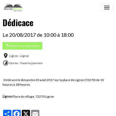
Dédicace
Le 20/08/2017
de 10:00
à 18:00
Ajouter au calendrier
Ligron - Ligron
Durée : Toute la journée
Dédicace le dimanche 20 août 2017 sur la place de Ligron (72270) de 10
heures à 18 heures.
Ligron
Place du village, 72270 Ligron
Partager
Facebook
X
Email