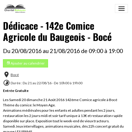
Dédicace - 142e Comice
Agricole du Baugeois - Bocé
Du 20/08/2016
au 21/08/2016
de 09:00
à 19:00
Ajouter au calendrier
Bocé
Durée : Du 21 au 22/08/16 - De 10h00 à 19h00
Entrée Gratuite
Les Samedi 20 dimanche 21 Août 2016 142ème Comice agricole à Bocé
Thème du comice: le Moyen Age.
Animations médiévales pour les enfants et adultes pendant les 2 jours,
restauration les 2 jours midi et soir tarif unique à 13€ et restauration rapide
disponible sur place. Exposition tout le week-end de vieux tracteurs.
Samedi Jeux intervillages, animations musicales, dès 22h concert gratuit du
groupe LES SPAMS.