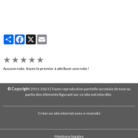
Partager
Facebook
X
Email
★
★
★
★
★
Aucune note. Soyez le premier à attribuer une note !
© Copyright
2011-2023 | Toute reproduction partielle ou totale de tout ou
partie des éléments figurant sur ce site est interdite.
Créer un site internet avec e-monsite
Mentions légales